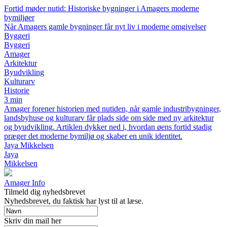
Fortid møder nutid: Historiske bygninger i Amagers moderne
bymiljøer
Når Amagers gamle bygninger får nyt liv i moderne omgivelser
Byggeri
Byggeri
Amager
Arkitektur
Byudvikling
Kulturarv
Historie
3 min
Amager forener historien med nutiden, når gamle industribygninger,
landsbyhuse og kulturarv får plads side om side med ny arkitektur
og byudvikling. Artiklen dykker ned i, hvordan øens fortid stadig
præger det moderne bymiljø og skaber en unik identitet.
Jaya Mikkelsen
Jaya
Mikkelsen
Amager Info
Tilmeld dig nyhedsbrevet
Nyhedsbrevet, du faktisk har lyst til at læse.
Skriv din mail her