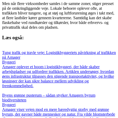
Men når flere virksomheder samles i de samme zoner, stiger presset
på de omkringliggende veje. Lokale beboere oplever ofte, at
trafikken bliver tungere, og at støj og luftforurening øges i takt med,
at flere lastbiler kører gennem kvartererne. Samtidig kan det skabe
flaskehalse ved rundkørsler og tilkørsler, hvor både erhvervs- og
privattrafik skal deles om pladsen.
Læs også:
Tung trafik og travle veje: Logistikbyggeriets påvirkning af trafikken
på Amager
Byggeri
Amager oplever et boom i logistikbyggeri, der både skaber
arbejdspladser og udfordrer trafikken. Artiklen undersøger, hvordan
øens infrastruktur tilpasses den stigende transportaktivitet, og hvilke
løsninger der kan sikre balance mellem udvikling og
fremkommelighed.
Byens grønne pusterum – sådan styrker Amagers byrum
biodiversiteten
Byggeri
Amager viser vejen mod en mere bæredygtig storby med grønne
byrum, der gavner både mennesker og natur. Fra vilde blomsterbede