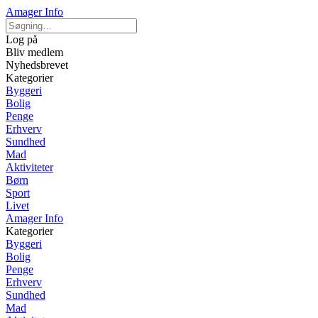
Amager Info
Log på
Bliv medlem
Nyhedsbrevet
Kategorier
Byggeri
Bolig
Penge
Erhverv
Sundhed
Mad
Aktiviteter
Børn
Sport
Livet
Amager Info
Kategorier
Byggeri
Bolig
Penge
Erhverv
Sundhed
Mad