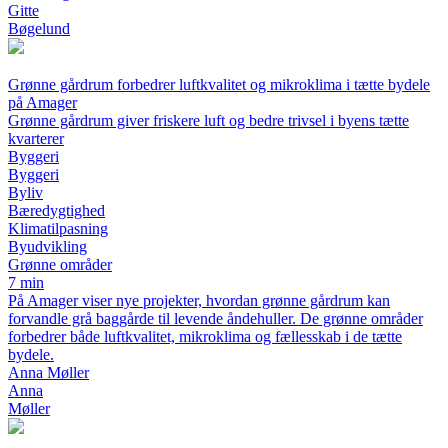
Gitte
Bøgelund
Grønne gårdrum forbedrer luftkvalitet og mikroklima i tætte bydele
på Amager
Grønne gårdrum giver friskere luft og bedre trivsel i byens tætte
kvarterer
Byggeri
Byggeri
Byliv
Bæredygtighed
Klimatilpasning
Byudvikling
Grønne områder
7 min
På Amager viser nye projekter, hvordan grønne gårdrum kan
forvandle grå baggårde til levende åndehuller. De grønne områder
forbedrer både luftkvalitet, mikroklima og fællesskab i de tætte
bydele.
Anna Møller
Anna
Møller