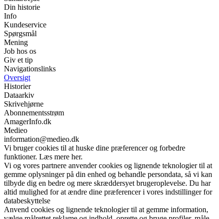
Din historie
Info
Kundeservice
Spørgsmål
Mening
Job hos os
Giv et tip
Navigationslinks
Oversigt
Historier
Dataarkiv
Skrivehjørne
Abonnementsstrøm
AmagerInfo.dk
Medieo
information@medieo.dk
Vi bruger cookies til at huske dine præferencer og forbedre
funktioner. Læs mere her.
Vi og vores partnere anvender cookies og lignende teknologier til at
gemme oplysninger på din enhed og behandle persondata, så vi kan
tilbyde dig en bedre og mere skræddersyet brugeroplevelse. Du har
altid mulighed for at ændre dine præferencer i vores indstillinger for
databeskyttelse
Anvend cookies og lignende teknologier til at gemme information,
vælge målrettet reklame og indhold, oprette og bruge profiler, måle