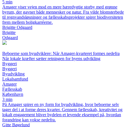
5 min
Amager viser vejen mod en mere bæredygtig storby med grønne
byrum, der gavner både mennesker og natur. Fra vilde blomsterbede
til regnvandsløsninger og fællesskabsprojekter spirer biodiversiteten
frem mellem boligkarréerne.
Brigitte Odgaard
Brigitte
Odgaard
Beboerne som byudviklere: Når Amager-kvarteret formes nedefra
Når lokale kræfter sætter retningen for byens udvikling
Byggeri
Byggeri
Byudvikling
Lokalsamfund
Amager
Fællesskab
København
3 min
På Amager spirer en ny form for byudvikling, hvor beboerne selv
tager del i at forme deres kvarter. Gennem fællesskab, kreativitet og
lokalt engagement bliver bydelen et levende eksempel på, hvordan
forandring kan vokse nedefra.
Gitte Bøgelund