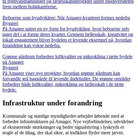
til regnvandsløsninger og fællesskabsprojekter spirer biodiversiteten
frem mellem boligkarréerne.
Beboerne som byudviklere: Når Amager-kvarteret formes nedefra
Byggeri
På Amager spirer en ny form for byudvikling, hvor beboerne selv
tager del i at forme deres kvarter. Gennem fællesskab, kreativitet og
lokalt engagement bliver bydelen et levende eksempel på, hvordan
forandring kan vokse nedefra.
Grønne gårdrum forbedrer luftkvalitet og mikroklima i tætte bydele
på Amager
Byggeri
På Amager viser nye projekter, hvordan grønne gårdrum kan
forvandle grå baggårde til levende åndehuller. De grønne områder
forbedrer både luftkvalitet, mikroklima og fællesskab i de tætte
bydele.
Infrastruktur under forandring
Kommunale og statslige myndigheder arbejder løbende med at
forbedre infrastrukturen på Amager. Nye vejforbindelser, udvidelser
af eksisterende strækninger og bedre signalstyring i lyskryds er
nogle af de tiltag, der skal sikre, at trafikken flyder mere jævnt.