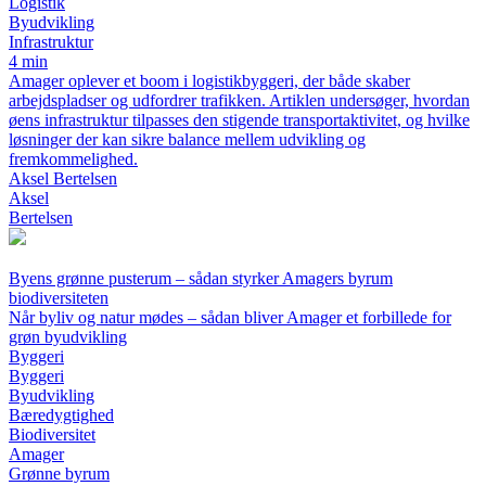
Logistik
Byudvikling
Infrastruktur
4 min
Amager oplever et boom i logistikbyggeri, der både skaber
arbejdspladser og udfordrer trafikken. Artiklen undersøger, hvordan
øens infrastruktur tilpasses den stigende transportaktivitet, og hvilke
løsninger der kan sikre balance mellem udvikling og
fremkommelighed.
Aksel Bertelsen
Aksel
Bertelsen
Byens grønne pusterum – sådan styrker Amagers byrum
biodiversiteten
Når byliv og natur mødes – sådan bliver Amager et forbillede for
grøn byudvikling
Byggeri
Byggeri
Byudvikling
Bæredygtighed
Biodiversitet
Amager
Grønne byrum