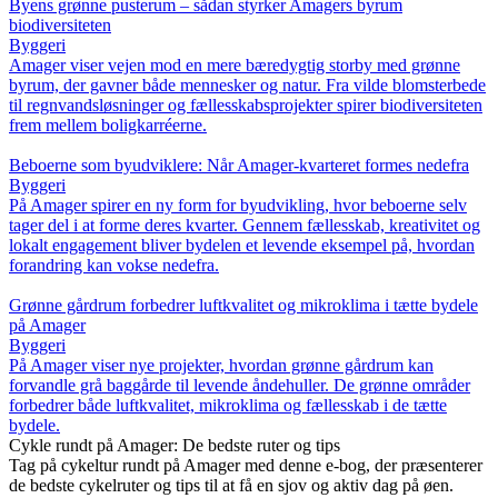
Byens grønne pusterum – sådan styrker Amagers byrum
biodiversiteten
Byggeri
Amager viser vejen mod en mere bæredygtig storby med grønne
byrum, der gavner både mennesker og natur. Fra vilde blomsterbede
til regnvandsløsninger og fællesskabsprojekter spirer biodiversiteten
frem mellem boligkarréerne.
Beboerne som byudviklere: Når Amager-kvarteret formes nedefra
Byggeri
På Amager spirer en ny form for byudvikling, hvor beboerne selv
tager del i at forme deres kvarter. Gennem fællesskab, kreativitet og
lokalt engagement bliver bydelen et levende eksempel på, hvordan
forandring kan vokse nedefra.
Grønne gårdrum forbedrer luftkvalitet og mikroklima i tætte bydele
på Amager
Byggeri
På Amager viser nye projekter, hvordan grønne gårdrum kan
forvandle grå baggårde til levende åndehuller. De grønne områder
forbedrer både luftkvalitet, mikroklima og fællesskab i de tætte
bydele.
Cykle rundt på Amager: De bedste ruter og tips
Tag på cykeltur rundt på Amager med denne e-bog, der præsenterer
de bedste cykelruter og tips til at få en sjov og aktiv dag på øen.