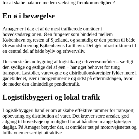
for at skabe balance mellem vækst og fremkommelighed?
En ø i bevægelse
Amager er i dag et af de mest trafikerede områder i
hovedstadsregionen. Øen fungerer som bindeled mellem
København og resten af Sjælland, og samtidig er den porten til både
Øresundsbroen og Københavns Lufthavn. Det gør infrastrukturen til
en central del af både byliv og erhvervsliv.
De seneste års udbygning af logistik- og erhvervsområder – særligt i
den sydlige og østlige del af øen – har øget behovet for tung
transport. Lastbiler, varevogne og distributionskøretøjer fylder mere i
gadebilledet, især i morgentimerne og sidst på eftermiddagen, hvor
de møder den almindelige pendlertrafik.
Logistikbyggeri og lokal trafik
Logistikbyggeri handler om at skabe effektive rammer for transport,
opbevaring og distribution af varer. Det kræver store arealer, god
adgang til hovedveje og mulighed for at håndtere mange køretøjer
dagligt. På Amager betyder det, at områder tæt på motorvejsnettet og
lufthavnen er særligt attraktive.