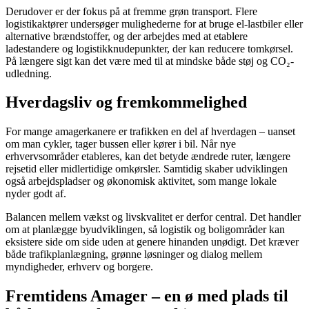
Derudover er der fokus på at fremme grøn transport. Flere
logistikaktører undersøger mulighederne for at bruge el-lastbiler eller
alternative brændstoffer, og der arbejdes med at etablere
ladestandere og logistikknudepunkter, der kan reducere tomkørsel.
På længere sigt kan det være med til at mindske både støj og CO₂-
udledning.
Hverdagsliv og fremkommelighed
For mange amagerkanere er trafikken en del af hverdagen – uanset
om man cykler, tager bussen eller kører i bil. Når nye
erhvervsområder etableres, kan det betyde ændrede ruter, længere
rejsetid eller midlertidige omkørsler. Samtidig skaber udviklingen
også arbejdspladser og økonomisk aktivitet, som mange lokale
nyder godt af.
Balancen mellem vækst og livskvalitet er derfor central. Det handler
om at planlægge byudviklingen, så logistik og boligområder kan
eksistere side om side uden at genere hinanden unødigt. Det kræver
både trafikplanlægning, grønne løsninger og dialog mellem
myndigheder, erhverv og borgere.
Fremtidens Amager – en ø med plads til