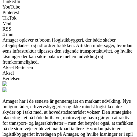
LinkedIn
YouTube
Pinterest
TikTok
Mail
RSS
4 min
Amager oplever et boom i logistikbyggeri, der både skaber
arbejdspladser og udfordrer trafikken. Artiklen undersøger, hvordan
øens infrastruktur tilpasses den stigende transportaktivitet, og hvilke
løsninger der kan sikre balance mellem udvikling og
fremkommelighed.
Aksel Bertelsen
Aksel
Bertelsen
Amager har i de seneste år gennemgået en markant udvikling. Nye
boligområder, erhvervsbyggerier og ikke mindst logistikcentre
skyder op i takt med, at hovedstadsområdet vokser. Den strategiske
placering tæt på både lufthavn, motorvej og havn gør øen attraktiv
for transport- og lageraktiviteter – men det betyder også, at trafikken
på de store veje er blevet mærkbart tættere. Hvordan påvirker
logistikbyggeriet hverdagen på Amager, og hvilke løsninger er i spil