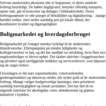
Selvom studerendes økonomi ofte er begrænset, er deres samlede
forbrug betydeligt. De køber dagligvarer, benytter offentlig transport,
spiser ude, går til koncerter og deltager i fritidsaktiviteter. Deres
forbrugsmønstre er ofte præget af fleksibilitet og digitalisering – mange
handler online, men sætter samtidig pris på lokale tilbud, der
kombinerer kvalitet og tilgængelighed.
Boligmarkedet og hverdagsforbruget
Boligmarkedet på Amager mærker tydeligt til de studerendes
tilstedeværelse. Efterspørgslen på mindre lejligheder og
kollegieværelser er høj, og det har medført en udvikling, hvor flere nye
ungdomsboliger er blevet opført. Det skaber aktivitet i byggebranchen
og påvirker også nærliggende butikker og serviceerhverv, som tilpasser
sig de unges behov.
I hverdagen er det især supermarkeder, cykelværksteder,
genbrugsbutikker og takeaway-steder, der nyder godt af de studerendes
forbrug. Mange vælger budgetvenlige løsninger, men prioriterer
samtidig bæredygtighed og lokale produkter. Det har ført til en
stigende interesse for økologiske varer, deleøkonomi og grønne
initiativer i bydelen.