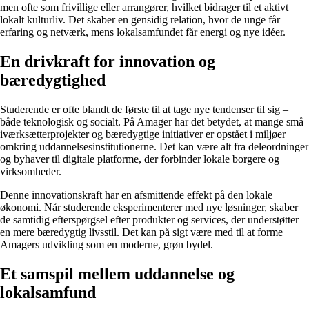
men ofte som frivillige eller arrangører, hvilket bidrager til et aktivt
lokalt kulturliv. Det skaber en gensidig relation, hvor de unge får
erfaring og netværk, mens lokalsamfundet får energi og nye idéer.
En drivkraft for innovation og
bæredygtighed
Studerende er ofte blandt de første til at tage nye tendenser til sig –
både teknologisk og socialt. På Amager har det betydet, at mange små
iværksætterprojekter og bæredygtige initiativer er opstået i miljøer
omkring uddannelsesinstitutionerne. Det kan være alt fra deleordninger
og byhaver til digitale platforme, der forbinder lokale borgere og
virksomheder.
Denne innovationskraft har en afsmittende effekt på den lokale
økonomi. Når studerende eksperimenterer med nye løsninger, skaber
de samtidig efterspørgsel efter produkter og services, der understøtter
en mere bæredygtig livsstil. Det kan på sigt være med til at forme
Amagers udvikling som en moderne, grøn bydel.
Et samspil mellem uddannelse og
lokalsamfund