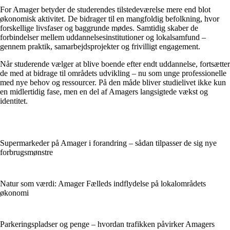
For Amager betyder de studerendes tilstedeværelse mere end blot
økonomisk aktivitet. De bidrager til en mangfoldig befolkning, hvor
forskellige livsfaser og baggrunde mødes. Samtidig skaber de
forbindelser mellem uddannelsesinstitutioner og lokalsamfund –
gennem praktik, samarbejdsprojekter og frivilligt engagement.
Når studerende vælger at blive boende efter endt uddannelse, fortsætter
de med at bidrage til områdets udvikling – nu som unge professionelle
med nye behov og ressourcer. På den måde bliver studielivet ikke kun
en midlertidig fase, men en del af Amagers langsigtede vækst og
identitet.
Supermarkeder på Amager i forandring – sådan tilpasser de sig nye
forbrugsmønstre
Natur som værdi: Amager Fælleds indflydelse på lokalområdets
økonomi
Parkeringspladser og penge – hvordan trafikken påvirker Amagers