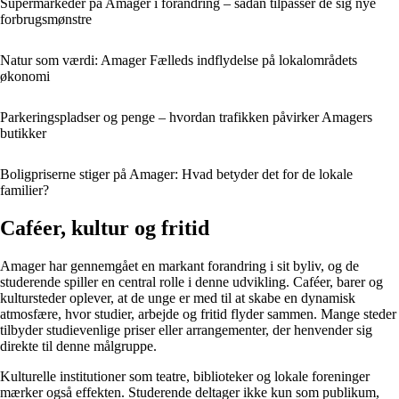
Supermarkeder på Amager i forandring – sådan tilpasser de sig nye
forbrugsmønstre
Natur som værdi: Amager Fælleds indflydelse på lokalområdets
økonomi
Parkeringspladser og penge – hvordan trafikken påvirker Amagers
butikker
Boligpriserne stiger på Amager: Hvad betyder det for de lokale
familier?
Caféer, kultur og fritid
Amager har gennemgået en markant forandring i sit byliv, og de
studerende spiller en central rolle i denne udvikling. Caféer, barer og
kultursteder oplever, at de unge er med til at skabe en dynamisk
atmosfære, hvor studier, arbejde og fritid flyder sammen. Mange steder
tilbyder studievenlige priser eller arrangementer, der henvender sig
direkte til denne målgruppe.
Kulturelle institutioner som teatre, biblioteker og lokale foreninger
mærker også effekten. Studerende deltager ikke kun som publikum,