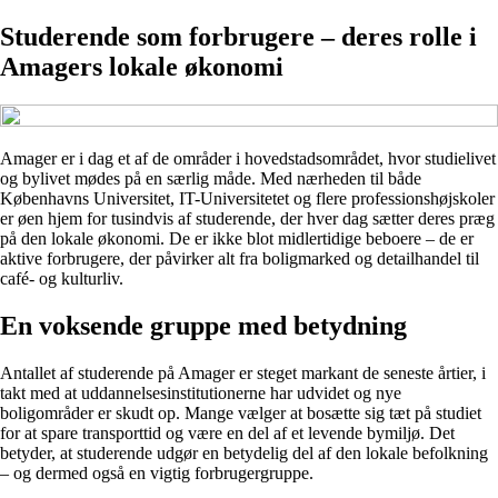
Studerende som forbrugere – deres rolle i
Amagers lokale økonomi
Amager er i dag et af de områder i hovedstadsområdet, hvor studielivet
og bylivet mødes på en særlig måde. Med nærheden til både
Københavns Universitet, IT-Universitetet og flere professionshøjskoler
er øen hjem for tusindvis af studerende, der hver dag sætter deres præg
på den lokale økonomi. De er ikke blot midlertidige beboere – de er
aktive forbrugere, der påvirker alt fra boligmarked og detailhandel til
café- og kulturliv.
En voksende gruppe med betydning
Antallet af studerende på Amager er steget markant de seneste årtier, i
takt med at uddannelsesinstitutionerne har udvidet og nye
boligområder er skudt op. Mange vælger at bosætte sig tæt på studiet
for at spare transporttid og være en del af et levende bymiljø. Det
betyder, at studerende udgør en betydelig del af den lokale befolkning
– og dermed også en vigtig forbrugergruppe.