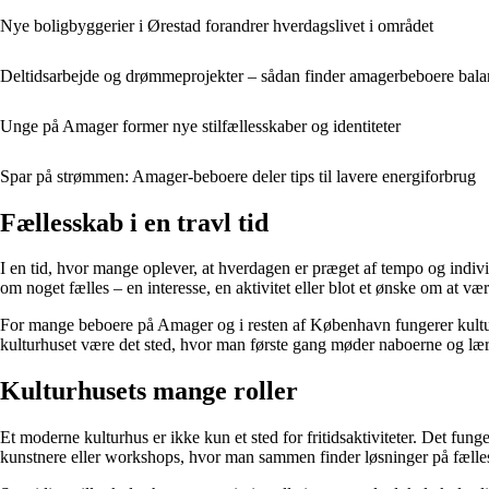
Nye boligbyggerier i Ørestad forandrer hverdagslivet i området
Deltidsarbejde og drømmeprojekter – sådan finder amagerbeboere bal
Unge på Amager former nye stilfællesskaber og identiteter
Spar på strømmen: Amager-beboere deler tips til lavere energiforbrug
Fællesskab i en travl tid
I en tid, hvor mange oplever, at hverdagen er præget af tempo og indiv
om noget fælles – en interesse, en aktivitet eller blot et ønske om at v
For mange beboere på Amager og i resten af København fungerer kulturhu
kulturhuset være det sted, hvor man første gang møder naboerne og lær
Kulturhusets mange roller
Et moderne kulturhus er ikke kun et sted for fritidsaktiviteter. Det fu
kunstnere eller workshops, hvor man sammen finder løsninger på fælles