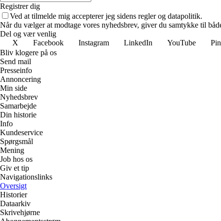
Registrer dig
Ved at tilmelde mig accepterer jeg sidens regler og datapolitik.
Når du vælger at modtage vores nyhedsbrev, giver du samtykke til både v
Del og vær venlig
X
Facebook
Instagram
LinkedIn
YouTube
Pin
Bliv klogere på os
Send mail
Presseinfo
Annoncering
Min side
Nyhedsbrev
Samarbejde
Din historie
Info
Kundeservice
Spørgsmål
Mening
Job hos os
Giv et tip
Navigationslinks
Oversigt
Historier
Dataarkiv
Skrivehjørne