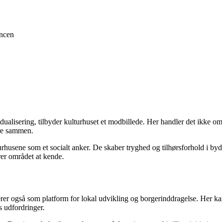
ancen
idualisering, tilbyder kulturhuset et modbillede. Her handler det ikke 
ære sammen.
sene som et socialt anker. De skaber tryghed og tilhørsforhold i bydele
er området at kende.
ngerer også som platform for lokal udvikling og borgerinddragelse. Her k
 udfordringer.