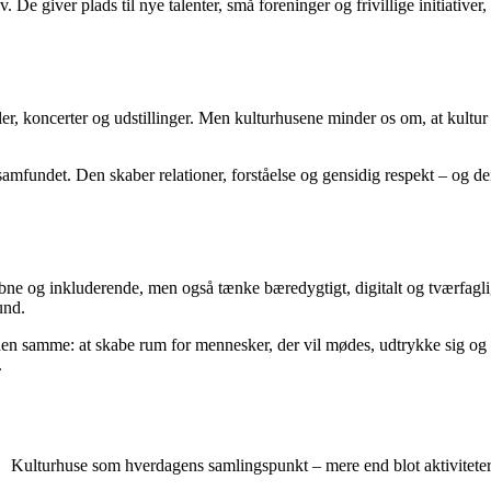
rliv. De giver plads til nye talenter, små foreninger og frivillige initiat
er, koncerter og udstillinger. Men kulturhusene minder os om, at kultur
mfundet. Den skaber relationer, forståelse og gensidig respekt – og de
åbne og inkluderende, men også tænke bæredygtigt, digitalt og tværfagl
und.
 den samme: at skabe rum for mennesker, der vil mødes, udtrykke sig og 
.
Kulturhuse som hverdagens samlingspunkt – mere end blot aktivitete