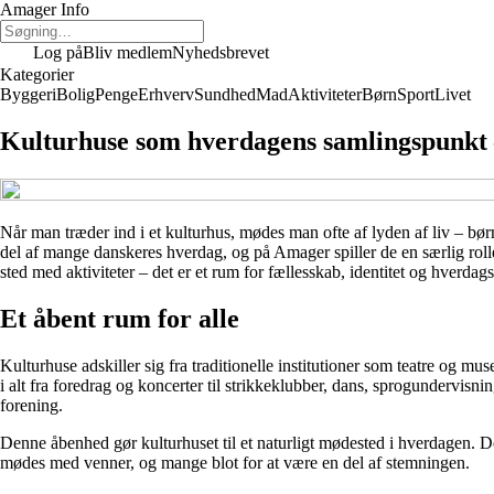
Amager Info
Log på
Bliv medlem
Nyhedsbrevet
Kategorier
Byggeri
Bolig
Penge
Erhverv
Sundhed
Mad
Aktiviteter
Børn
Sport
Livet
Kulturhuse som hverdagens samlingspunkt –
Når man træder ind i et kulturhus, mødes man ofte af lyden af liv – børn
del af mange danskeres hverdag, og på Amager spiller de en særlig rol
sted med aktiviteter – det er et rum for fællesskab, identitet og hverdags
Et åbent rum for alle
Kulturhuse adskiller sig fra traditionelle institutioner som teatre og m
i alt fra foredrag og koncerter til strikkeklubber, dans, sprogundervisn
forening.
Denne åbenhed gør kulturhuset til et naturligt mødested i hverdagen. De
mødes med venner, og mange blot for at være en del af stemningen.