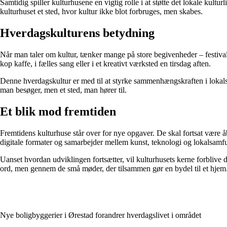
Samtidig spiller kulturhusene en vigtig rolle i at støtte det lokale kultu
kulturhuset et sted, hvor kultur ikke blot forbruges, men skabes.
Hverdagskulturens betydning
Når man taler om kultur, tænker mange på store begivenheder – festival
kop kaffe, i fælles sang eller i et kreativt værksted en tirsdag aften.
Denne hverdagskultur er med til at styrke sammenhængskraften i lokalsa
man besøger, men et sted, man hører til.
Et blik mod fremtiden
Fremtidens kulturhuse står over for nye opgaver. De skal fortsat være 
digitale formater og samarbejder mellem kunst, teknologi og lokalsamf
Uanset hvordan udviklingen fortsætter, vil kulturhusets kerne forblive
ord, men gennem de små møder, der tilsammen gør en bydel til et hjem
Nye boligbyggerier i Ørestad forandrer hverdagslivet i området