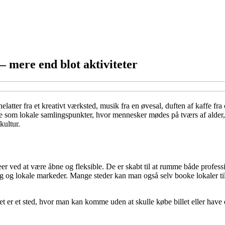
 mere end blot aktiviteter
elatter fra et kreativt værksted, musik fra en øvesal, duften af kaffe fr
le som lokale samlingspunkter, hvor mennesker mødes på tværs af alder,
kultur.
useer ved at være åbne og fleksible. De er skabt til at rumme både profe
ing og lokale markeder. Mange steder kan man også selv booke lokaler til
t er et sted, hvor man kan komme uden at skulle købe billet eller have 